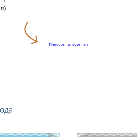
я)
Получить документы
года